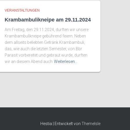
VERANSTALTUNGEN
Krambambulikneipe am 29.11.2024
Am Freitag, den 29.11.2024, durften wir unsere
Krambambulikneipe gebührend feiern. Neben
dem allseits beliebten Getränk Krambambuli,
das, wie auch die letzten Semester, von Bbr.
Parasit vorbereitet und gebraut wurde, durften
wir an diesem Abend auch
Weiterlesen…
Hestia | Entwickelt von
ThemeIsle