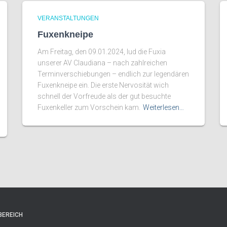
VERANSTALTUNGEN
Fuxenkneipe
Am Freitag, den 09.01.2024, lud die Fuxia
unserer AV Claudiana – nach zahlreichen
Terminverschiebungen – endlich zur legendären
Fuxenkneipe ein. Die erste Nervosität wich
schnell der Vorfreude als der gut besuchte
Fuxenkeller zum Vorschein kam.
Weiterlesen…
BEREICH