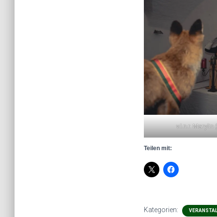
v.l.n.r. Marylin
Teilen mit:
Kategorien:
VERANSTA