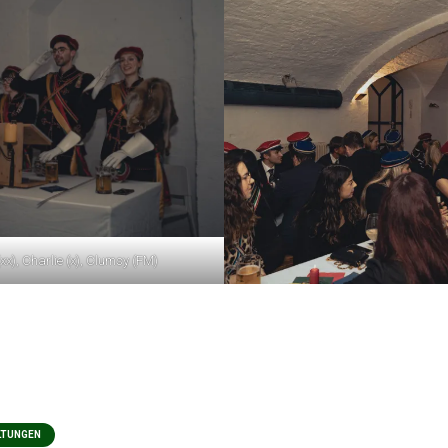
 (xx), Charlie (x), Clumsy (FM)
LTUNGEN