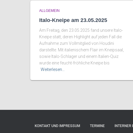
ALLGEMEIN
Italo-Kneipe am 23.05.2025
Am Freitag, den 23.05.2025 fand unsere Italo-
Kneipe statt, deren Highlight auf jeden Fall die
Aufnahme zum Vollmitglied von Houdini
darstellte. Mit italienischem Flair im Kneipsaal,
sowie Italo-Schlager und einem Italien-Quiz
wurde eine feucht-fröhliche Kneipe bis
Weiterlesen…
KONTAKT UND IMPRESSUM
TERMINE
INTERNER 