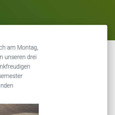
ich am Montag,
on unseren drei
inkfreudigen
rsemester
tunden