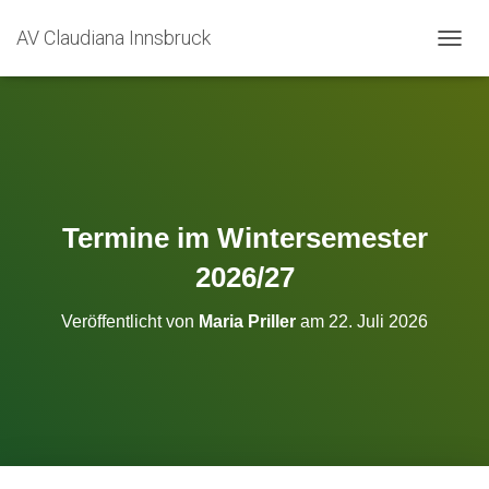
AV Claudiana Innsbruck
N
A
V
I
G
A
T
I
O
Termine im Wintersemester
N
U
2026/27
M
S
Veröffentlicht von
Maria Priller
am
22. Juli 2026
C
H
A
L
T
E
N