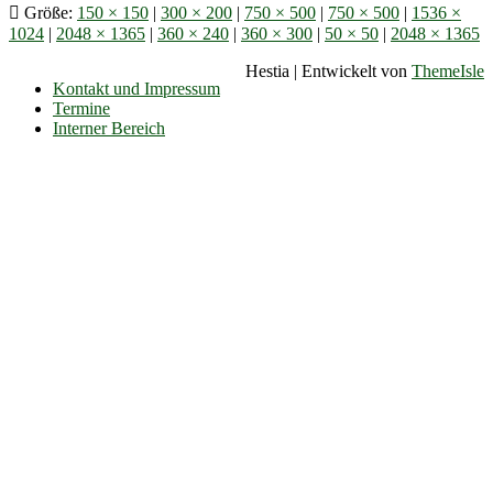
Größe:
150 × 150
|
300 × 200
|
750 × 500
|
750 × 500
|
1536 ×
1024
|
2048 × 1365
|
360 × 240
|
360 × 300
|
50 × 50
|
2048 × 1365
Hestia | Entwickelt von
ThemeIsle
Kontakt und Impressum
Termine
Interner Bereich