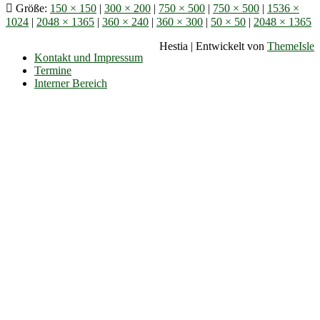
Größe:
150 × 150
|
300 × 200
|
750 × 500
|
750 × 500
|
1536 ×
1024
|
2048 × 1365
|
360 × 240
|
360 × 300
|
50 × 50
|
2048 × 1365
Hestia | Entwickelt von
ThemeIsle
Kontakt und Impressum
Termine
Interner Bereich