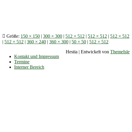
Größe:
150 × 150
|
300 × 300
|
512 × 512
|
512 × 512
|
512 × 512
|
512 × 512
|
360 × 240
|
360 × 300
|
50 × 50
|
512 × 512
Hestia | Entwickelt von
ThemeIsle
Kontakt und Impressum
Termine
Interner Bereich