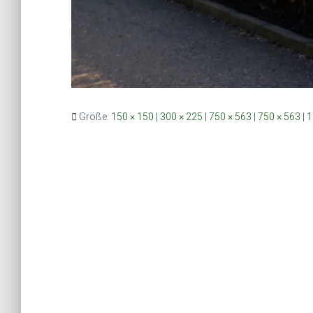
Größe:
150 × 150
|
300 × 225
|
750 × 563
|
750 × 563
|
1